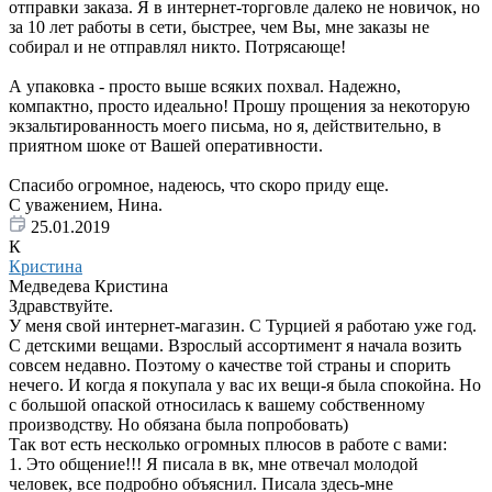
отправки заказа. Я в интернет-торговле далеко не новичок, но
за 10 лет работы в сети, быстрее, чем Вы, мне заказы не
собирал и не отправлял никто. Потрясающе!
А упаковка - просто выше всяких похвал. Надежно,
компактно, просто идеально! Прошу прощения за некоторую
экзальтированность моего письма, но я, действительно, в
приятном шоке от Вашей оперативности.
Спасибо огромное, надеюсь, что скоро приду еще.
С уважением, Нина.
25.01.2019
К
Кристина
Медведева Кристина
Здравствуйте.
У меня свой интернет-магазин. С Турцией я работаю уже год.
С детскими вещами. Взрослый ассортимент я начала возить
совсем недавно. Поэтому о качестве той страны и спорить
нечего. И когда я покупала у вас их вещи-я была спокойна. Но
с большой опаской относилась к вашему собственному
производству. Но обязана была попробовать)
Так вот есть несколько огромных плюсов в работе с вами:
1. Это общение!!! Я писала в вк, мне отвечал молодой
человек, все подробно объяснил. Писала здесь-мне