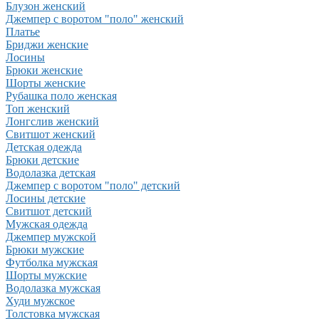
Блузон женский
Джемпер с воротом "поло" женский
Платье
Бриджи женские
Лосины
Брюки женские
Шорты женские
Рубашка поло женская
Топ женский
Лонгслив женский
Свитшот женский
Детская одежда
Брюки детские
Водолазка детская
Джемпер с воротом "поло" детский
Лосины детские
Свитшот детский
Мужская одежда
Джемпер мужской
Брюки мужские
Футболка мужская
Шорты мужские
Водолазка мужская
Худи мужское
Толстовка мужская