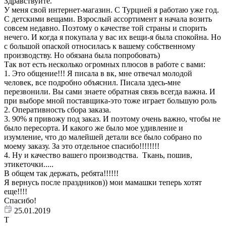
Здравствуйте.
У меня свой интернет-магазин. С Турцией я работаю уже год.
С детскими вещами. Взрослый ассортимент я начала возить
совсем недавно. Поэтому о качестве той страны и спорить
нечего. И когда я покупала у вас их вещи-я была спокойна. Но
с большой опаской относилась к вашему собственному
производству. Но обязана была попробовать)
Так вот есть несколько огромных плюсов в работе с вами:
1. Это общение!!! Я писала в вк, мне отвечал молодой
человек, все подробно объяснил. Писала здесь-мне
перезвонили. Вы сами знаете обратная связь всегда важна. И
при выборе мной поставщика-это тоже играет большую роль
2. Оперативность сбора заказа.
3. 90% я привожу под заказ. И поэтому очень важно, чтобы не
было пересорта. И какого же было мое удивление и
изумление, что до малейшей детали все было собрано по
моему заказу. За это отдельное спасибо!!!!!!!!
4. Ну и качество вашего производства. Ткань, пошив,
этикеточки.....
В общем так держать, ребята!!!!!!
Я вернусь после праздников)) мои мамашки теперь хотят
еще!!!!
Спасибо!
25.01.2019
Т