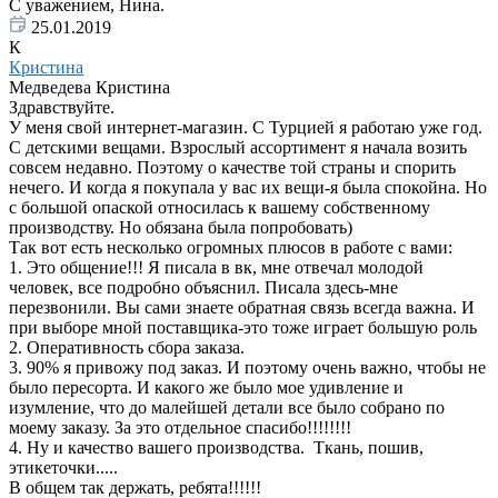
С уважением, Нина.
25.01.2019
К
Кристина
Медведева Кристина
Здравствуйте.
У меня свой интернет-магазин. С Турцией я работаю уже год.
С детскими вещами. Взрослый ассортимент я начала возить
совсем недавно. Поэтому о качестве той страны и спорить
нечего. И когда я покупала у вас их вещи-я была спокойна. Но
с большой опаской относилась к вашему собственному
производству. Но обязана была попробовать)
Так вот есть несколько огромных плюсов в работе с вами:
1. Это общение!!! Я писала в вк, мне отвечал молодой
человек, все подробно объяснил. Писала здесь-мне
перезвонили. Вы сами знаете обратная связь всегда важна. И
при выборе мной поставщика-это тоже играет большую роль
2. Оперативность сбора заказа.
3. 90% я привожу под заказ. И поэтому очень важно, чтобы не
было пересорта. И какого же было мое удивление и
изумление, что до малейшей детали все было собрано по
моему заказу. За это отдельное спасибо!!!!!!!!
4. Ну и качество вашего производства. Ткань, пошив,
этикеточки.....
В общем так держать, ребята!!!!!!