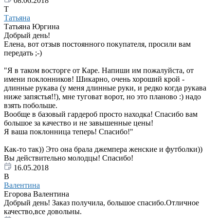
08.06.2018
Т
Татьяна
Татьяна Юргина
Добрый день!
Елена, вот отзыв постоянного покупателя, просили вам
передать ;-)
"Я в таком восторге от Каре. Напиши им пожалуйста, от
имени поклонников! Шикарно, очень хороший крой -
длинные рукава (у меня длинные руки, и редко когда рукава
ниже запястья!!), мне туговат ворот, но это планово :) надо
взять побольше.
Вообще в базовый гардероб просто находка! Спасибо вам
большое за качество и не завышенные цены!
Я ваша поклонница теперь! Спасибо!"
Как-то так)) Это она брала джемпера женские и футболки))
Вы действительно молодцы! Спасибо!
16.05.2018
В
Валентина
Егорова Валентина
Добрый день! Заказ получила, большое спасибо.Отличное
качество,все довольны.