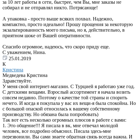
за 10 лет работы в сети, быстрее, чем Вы, мне заказы не
собирал и не отправлял никто. Потрясающе!
А упаковка - просто выше всяких похвал. Надежно,
компактно, просто идеально! Прошу прощения за некоторую
экзальтированность моего письма, но я, действительно, в
приятном шоке от Вашей оперативности.
Спасибо огромное, надеюсь, что скоро приду еще.
С уважением, Нина.
25.01.2019
К
Кристина
Медведева Кристина
Здравствуйте.
У меня свой интернет-магазин. С Турцией я работаю уже год.
С детскими вещами. Взрослый ассортимент я начала возить
совсем недавно. Поэтому о качестве той страны и спорить
нечего. И когда я покупала у вас их вещи-я была спокойна. Но
с большой опаской относилась к вашему собственному
производству. Но обязана была попробовать)
Так вот есть несколько огромных плюсов в работе с вами:
1. Это общение!!! Я писала в вк, мне отвечал молодой
человек, все подробно объяснил. Писала здесь-мне
перезвонили. Вы сами знаете обратная связь всегда важна. И