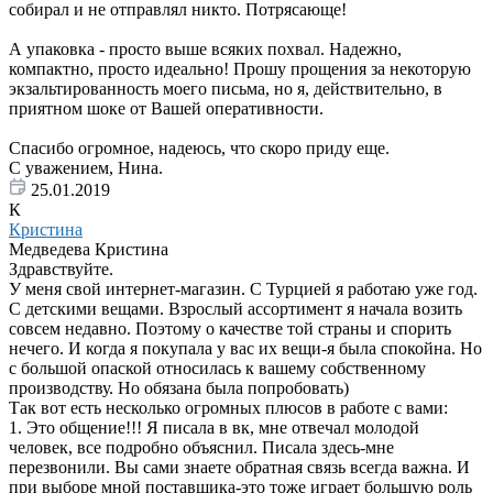
собирал и не отправлял никто. Потрясающе!
А упаковка - просто выше всяких похвал. Надежно,
компактно, просто идеально! Прошу прощения за некоторую
экзальтированность моего письма, но я, действительно, в
приятном шоке от Вашей оперативности.
Спасибо огромное, надеюсь, что скоро приду еще.
С уважением, Нина.
25.01.2019
К
Кристина
Медведева Кристина
Здравствуйте.
У меня свой интернет-магазин. С Турцией я работаю уже год.
С детскими вещами. Взрослый ассортимент я начала возить
совсем недавно. Поэтому о качестве той страны и спорить
нечего. И когда я покупала у вас их вещи-я была спокойна. Но
с большой опаской относилась к вашему собственному
производству. Но обязана была попробовать)
Так вот есть несколько огромных плюсов в работе с вами:
1. Это общение!!! Я писала в вк, мне отвечал молодой
человек, все подробно объяснил. Писала здесь-мне
перезвонили. Вы сами знаете обратная связь всегда важна. И
при выборе мной поставщика-это тоже играет большую роль