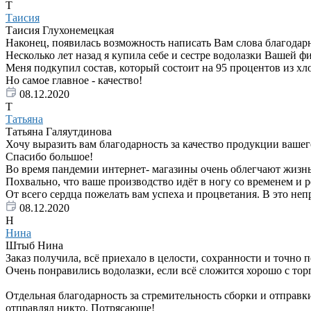
Т
Таисия
Таисия Глухонемецкая
Наконец, появилась возможность написать Вам слова благодар
Несколько лет назад я купила себе и сестре водолазки Вашей 
Меня подкупил состав, который состоит на 95 процентов из хл
Но самое главное - качество!
08.12.2020
Т
Татьяна
Татьяна Галяутдинова
Хочу выразить вам благодарность за качество продукции вашего
Спасибо большое!
Во время пандемии интернет- магазины очень облегчают жизнь
Похвально, что ваше производство идёт в ногу со временем и 
От всего сердца пожелать вам успеха и процветания. В это неп
08.12.2020
Н
Нина
Штыб Нина
Заказ получила, всё приехало в целости, сохранности и точно 
Очень понравились водолазки, если всё сложится хорошо с тор
Отдельная благодарность за стремительность сборки и отправки 
отправлял никто. Потрясающе!