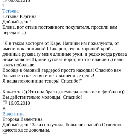
08.06.2018
Т
Татьяна
Татьяна Юргина
Добрый день!
Елена, вот отзыв постоянного покупателя, просили вам
передать ;-)
"Я в таком восторге от Каре. Напиши им пожалуйста, от
имени поклонников! Шикарно, очень хороший крой -
длинные рукава (у меня длинные руки, и редко когда рукава
ниже запястья!!), мне туговат ворот, но это планово :) надо
взять побольше.
Вообще в базовый гардероб просто находка! Спасибо вам
большое за качество и не завышенные цены!
Я ваша поклонница теперь! Спасибо!"
Как-то так)) Это она брала джемпера женские и футболки))
Вы действительно молодцы! Спасибо!
16.05.2018
В
Валентина
Егорова Валентина
Добрый день! Заказ получила, большое спасибо.Отличное
качество,все довольны.