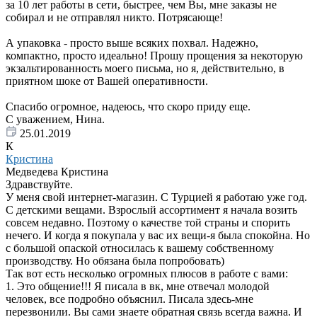
за 10 лет работы в сети, быстрее, чем Вы, мне заказы не
собирал и не отправлял никто. Потрясающе!
А упаковка - просто выше всяких похвал. Надежно,
компактно, просто идеально! Прошу прощения за некоторую
экзальтированность моего письма, но я, действительно, в
приятном шоке от Вашей оперативности.
Спасибо огромное, надеюсь, что скоро приду еще.
С уважением, Нина.
25.01.2019
К
Кристина
Медведева Кристина
Здравствуйте.
У меня свой интернет-магазин. С Турцией я работаю уже год.
С детскими вещами. Взрослый ассортимент я начала возить
совсем недавно. Поэтому о качестве той страны и спорить
нечего. И когда я покупала у вас их вещи-я была спокойна. Но
с большой опаской относилась к вашему собственному
производству. Но обязана была попробовать)
Так вот есть несколько огромных плюсов в работе с вами:
1. Это общение!!! Я писала в вк, мне отвечал молодой
человек, все подробно объяснил. Писала здесь-мне
перезвонили. Вы сами знаете обратная связь всегда важна. И