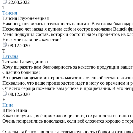
22.03.2022
Т
Таисия
Таисия Глухонемецкая
Наконец, появилась возможность написать Вам слова благодар
Несколько лет назад я купила себе и сестре водолазки Вашей 
Меня подкупил состав, который состоит на 95 процентов из хл
Но самое главное - качество!
08.12.2020
Т
Татьяна
Татьяна Галяутдинова
Хочу выразить вам благодарность за качество продукции вашего
Спасибо большое!
Во время пандемии интернет- магазины очень облегчают жизнь
Похвально, что ваше производство идёт в ногу со временем и 
От всего сердца пожелать вам успеха и процветания. В это неп
08.12.2020
Н
Нина
Штыб Нина
Заказ получила, всё приехало в целости, сохранности и точно 
Очень понравились водолазки, если всё сложится хорошо с тор
Отдельная благодарность за стремительность сборки и отправки 