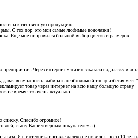
ности за качественную продукцию.
фирмы. С тех пор, это мои самые любимые водолазки!
опка. Еще мне понравился большой выбор цветов и размеров.
 предприятия. Через интернет магазин заказала водолазку и оста
, давая возможность выбирать необходимый товар избегая мест 
рекламирует товар через интернет на всю нашу большую страну.
ростое время это очень актуально.
по списку. Спасибо огромное!
говлей, стану Вашим верным покупателем. :)
заказа. Я в интернет-торговле далеко не новичок, но за 10 лет р