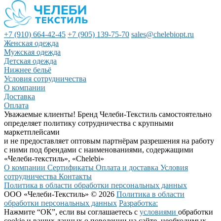
+7 (910) 664-42-45
+7 (905) 139-75-70
sales@chelebiopt.ru
Женская одежда
Мужская одежда
Детская одежда
Нижнее бельё
Условия сотрудничества
О компании
Доставка
Оплата
Уважаемые клиенты! Бренд Челеби-Текстиль самостоятельно
определяет политику сотрудничества с крупными
маркетплейсами
и не предоставляет оптовым партнёрам разрешения на работу
с ними под брендами с наименованиями, содержащими
«Челеби-текстиль», «Chelebi»
О компании
Сертификаты
Оплата и доставка
Условия
сотрудничества
Контакты
Политика в области обработки персональных данных
ООО «Челеби-Текстиль» © 2026
Политика в области
обработки персональных данных
Разработка:
Нажмите “ОК”, если вы соглашаетесь с
условиями
обработки
cookie и ваших данных о поведении на сайте, необходимых