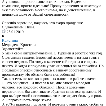
А упаковка - просто выше всяких похвал. Надежно,
компактно, просто идеально! Прошу прощения за некоторую
экзальтированность моего письма, но я, действительно, в
приятном шоке от Вашей оперативности.
Спасибо огромное, надеюсь, что скоро приду еще.
С уважением, Нина.
25.01.2019
К
Кристина
Медведева Кристина
Здравствуйте.
У меня свой интернет-магазин. С Турцией я работаю уже год.
С детскими вещами. Взрослый ассортимент я начала возить
совсем недавно. Поэтому о качестве той страны и спорить
нечего. И когда я покупала у вас их вещи-я была спокойна. Но
с большой опаской относилась к вашему собственному
производству. Но обязана была попробовать)
Так вот есть несколько огромных плюсов в работе с вами:
1. Это общение!!! Я писала в вк, мне отвечал молодой
человек, все подробно объяснил. Писала здесь-мне
перезвонили. Вы сами знаете обратная связь всегда важна. И
при выборе мной поставщика-это тоже играет большую роль
2. Оперативность сбора заказа.
3. 90% я привожу под заказ. И поэтому очень важно, чтобы не