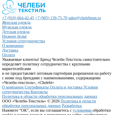
+7 (910) 664-42-45
+7 (905) 139-75-70
sales@chelebiopt.ru
Женская одежда
Мужская одежда
Детская одежда
Нижнее бельё
Условия сотрудничества
О компании
Доставка
Оплата
Уважаемые клиенты! Бренд Челеби-Текстиль самостоятельно
определяет политику сотрудничества с крупными
маркетплейсами
и не предоставляет оптовым партнёрам разрешения на работу
с ними под брендами с наименованиями, содержащими
«Челеби-текстиль», «Chelebi»
О компании
Сертификаты
Оплата и доставка
Условия
сотрудничества
Контакты
Политика в области обработки персональных данных
ООО «Челеби-Текстиль» © 2026
Политика в области
обработки персональных данных
Разработка:
Нажмите “ОК”, если вы соглашаетесь с
условиями
обработки
cookie и ваших данных о поведении на сайте, необходимых