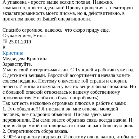
А упаковка - просто выше всяких похвал. Надежно,
компактно, просто идеально! Прошу прощения за некоторую
экзальтированность моего письма, но я, действительно, в
приятном шоке от Вашей оперативности.
Спасибо огромное, надеюсь, что скоро приду еще.
С уважением, Нина.
25.01.2019
К
Кристина
Медведева Кристина
Здравствуйте.
У меня свой интернет-магазин. С Турцией я работаю уже год.
С детскими вещами. Взрослый ассортимент я начала возить
совсем недавно. Поэтому о качестве той страны и спорить
нечего. И когда я покупала у вас их вещи-я была спокойна. Но
с большой опаской относилась к вашему собственному
производству. Но обязана была попробовать)
Так вот есть несколько огромных плюсов в работе с вами:
1. Это общение!!! Я писала в вк, мне отвечал молодой
человек, все подробно объяснил. Писала здесь-мне
перезвонили. Вы сами знаете обратная связь всегда важна. И
при выборе мной поставщика-это тоже играет большую роль
2. Оперативность сбора заказа.
3. 90% я привожу под заказ. И поэтому очень важно, чтобы не