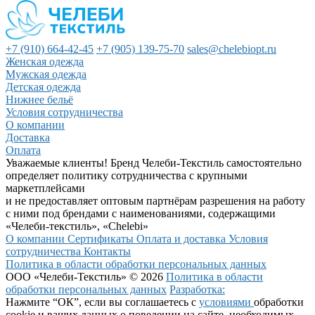
+7 (910) 664-42-45
+7 (905) 139-75-70
sales@chelebiopt.ru
Женская одежда
Мужская одежда
Детская одежда
Нижнее бельё
Условия сотрудничества
О компании
Доставка
Оплата
Уважаемые клиенты! Бренд Челеби-Текстиль самостоятельно
определяет политику сотрудничества с крупными
маркетплейсами
и не предоставляет оптовым партнёрам разрешения на работу
с ними под брендами с наименованиями, содержащими
«Челеби-текстиль», «Chelebi»
О компании
Сертификаты
Оплата и доставка
Условия
сотрудничества
Контакты
Политика в области обработки персональных данных
ООО «Челеби-Текстиль» © 2026
Политика в области
обработки персональных данных
Разработка:
Нажмите “ОК”, если вы соглашаетесь с
условиями
обработки
cookie и ваших данных о поведении на сайте, необходимых