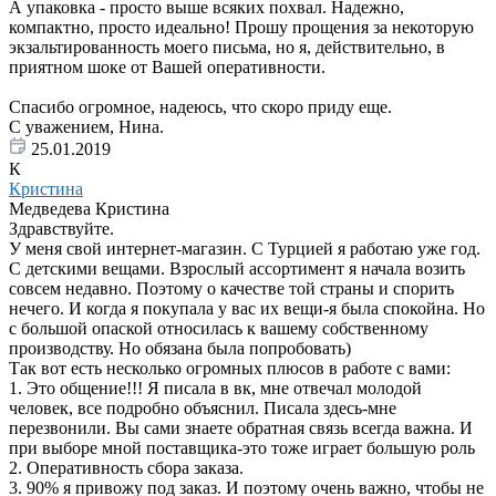
А упаковка - просто выше всяких похвал. Надежно,
компактно, просто идеально! Прошу прощения за некоторую
экзальтированность моего письма, но я, действительно, в
приятном шоке от Вашей оперативности.
Спасибо огромное, надеюсь, что скоро приду еще.
С уважением, Нина.
25.01.2019
К
Кристина
Медведева Кристина
Здравствуйте.
У меня свой интернет-магазин. С Турцией я работаю уже год.
С детскими вещами. Взрослый ассортимент я начала возить
совсем недавно. Поэтому о качестве той страны и спорить
нечего. И когда я покупала у вас их вещи-я была спокойна. Но
с большой опаской относилась к вашему собственному
производству. Но обязана была попробовать)
Так вот есть несколько огромных плюсов в работе с вами:
1. Это общение!!! Я писала в вк, мне отвечал молодой
человек, все подробно объяснил. Писала здесь-мне
перезвонили. Вы сами знаете обратная связь всегда важна. И
при выборе мной поставщика-это тоже играет большую роль
2. Оперативность сбора заказа.
3. 90% я привожу под заказ. И поэтому очень важно, чтобы не