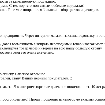
ности за качественную продукцию.
фирмы. С тех пор, это мои самые любимые водолазки!
опка. Еще мне понравился большой выбор цветов и размеров.
 предприятия. Через интернет магазин заказала водолазку и оста
, давая возможность выбирать необходимый товар избегая мест 
рекламирует товар через интернет на всю нашу большую страну.
ростое время это очень актуально.
по списку. Спасибо огромное!
говлей, стану Вашим верным покупателем. :)
заказа. Я в интернет-торговле далеко не новичок, но за 10 лет р
 просто идеально! Прошу прощения за некоторую экзальтированно