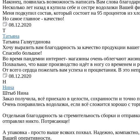
Наконец, появилась возможность написать Вам слова благодар
Несколько лет назад я купила себе и сестре водолазки Вашей 
Меня подкупил состав, который состоит на 95 процентов из хл
Но самое главное - качество!
08.12.2020
Т
Татьяна
Татьяна Галяутдинова
Хочу выразить вам благодарность за качество продукции вашего
Спасибо большое!
Во время пандемии интернет- магазины очень облегчают жизнь
Похвально, что ваше производство идёт в ногу со временем и 
От всего сердца пожелать вам успеха и процветания. В это неп
08.12.2020
Н
Нина
Штыб Нина
Заказ получила, всё приехало в целости, сохранности и точно 
Очень понравились водолазки, если всё сложится хорошо с тор
Отдельная благодарность за стремительность сборки и отправки 
отправлял никто. Потрясающе!
А упаковка - просто выше всяких похвал. Надежно, компактно,
Вашей оперативности.