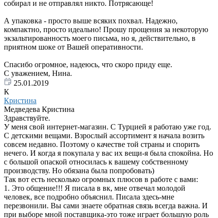
собирал и не отправлял никто. Потрясающе!
А упаковка - просто выше всяких похвал. Надежно,
компактно, просто идеально! Прошу прощения за некоторую
экзальтированность моего письма, но я, действительно, в
приятном шоке от Вашей оперативности.
Спасибо огромное, надеюсь, что скоро приду еще.
С уважением, Нина.
25.01.2019
К
Кристина
Медведева Кристина
Здравствуйте.
У меня свой интернет-магазин. С Турцией я работаю уже год.
С детскими вещами. Взрослый ассортимент я начала возить
совсем недавно. Поэтому о качестве той страны и спорить
нечего. И когда я покупала у вас их вещи-я была спокойна. Но
с большой опаской относилась к вашему собственному
производству. Но обязана была попробовать)
Так вот есть несколько огромных плюсов в работе с вами:
1. Это общение!!! Я писала в вк, мне отвечал молодой
человек, все подробно объяснил. Писала здесь-мне
перезвонили. Вы сами знаете обратная связь всегда важна. И
при выборе мной поставщика-это тоже играет большую роль