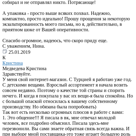
собирал и не отправлял никто. Потрясающе!
А упаковка - просто выше всяких похвал. Надежно,
компактно, просто идеально! Прошу прощения за некоторую
экзальтированность моего письма, но я, действительно, в
приятном шоке от Вашей оперативности.
Спасибо огромное, надеюсь, что скоро приду еще.
С уважением, Нина.
25.01.2019
К
Кристина
Медведева Кристина
Здравствуйте.
У меня свой интернет-магазин. С Турцией я работаю уже год.
С детскими вещами. Взрослый ассортимент я начала возить
совсем недавно. Поэтому о качестве той страны и спорить
нечего. И когда я покупала у вас их вещи-я была спокойна. Но
с большой опаской относилась к вашему собственному
производству. Но обязана была попробовать)
Так вот есть несколько огромных плюсов в работе с вами:
1. Это общение!!! Я писала в вк, мне отвечал молодой
человек, все подробно объяснил. Писала здесь-мне
перезвонили. Вы сами знаете обратная связь всегда важна. И
при выборе мной поставщика-это тоже играет большую роль