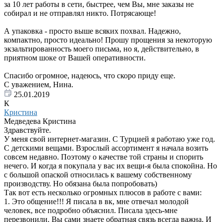
за 10 лет работы в сети, быстрее, чем Вы, мне заказы не
собирал и не отправлял никто. Потрясающе!
А упаковка - просто выше всяких похвал. Надежно,
компактно, просто идеально! Прошу прощения за некоторую
экзальтированность моего письма, но я, действительно, в
приятном шоке от Вашей оперативности.
Спасибо огромное, надеюсь, что скоро приду еще.
С уважением, Нина.
25.01.2019
К
Кристина
Медведева Кристина
Здравствуйте.
У меня свой интернет-магазин. С Турцией я работаю уже год.
С детскими вещами. Взрослый ассортимент я начала возить
совсем недавно. Поэтому о качестве той страны и спорить
нечего. И когда я покупала у вас их вещи-я была спокойна. Но
с большой опаской относилась к вашему собственному
производству. Но обязана была попробовать)
Так вот есть несколько огромных плюсов в работе с вами:
1. Это общение!!! Я писала в вк, мне отвечал молодой
человек, все подробно объяснил. Писала здесь-мне
перезвонили. Вы сами знаете обратная связь всегда важна. И