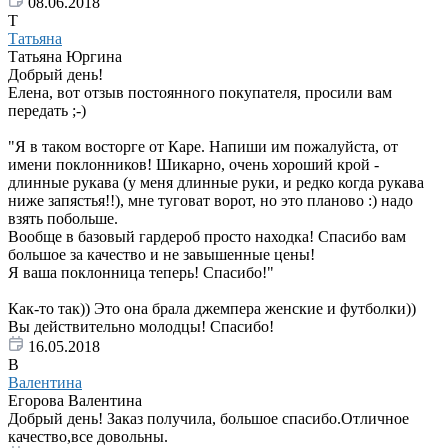
08.06.2018
Т
Татьяна
Татьяна Юргина
Добрый день!
Елена, вот отзыв постоянного покупателя, просили вам
передать ;-)
"Я в таком восторге от Каре. Напиши им пожалуйста, от
имени поклонников! Шикарно, очень хороший крой -
длинные рукава (у меня длинные руки, и редко когда рукава
ниже запястья!!), мне туговат ворот, но это планово :) надо
взять побольше.
Вообще в базовый гардероб просто находка! Спасибо вам
большое за качество и не завышенные цены!
Я ваша поклонница теперь! Спасибо!"
Как-то так)) Это она брала джемпера женские и футболки))
Вы действительно молодцы! Спасибо!
16.05.2018
В
Валентина
Егорова Валентина
Добрый день! Заказ получила, большое спасибо.Отличное
качество,все довольны.