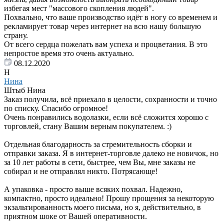
избегая мест "массового скопления людей".
Похвально, что ваше производство идёт в ногу со временем и
рекламирует товар через интернет на всю нашу большую
страну.
От всего сердца пожелать вам успеха и процветания. В это
непростое время это очень актуально.
08.12.2020
Н
Нина
Штыб Нина
Заказ получила, всё приехало в целости, сохранности и точно
по списку. Спасибо огромное!
Очень понравились водолазки, если всё сложится хорошо с
торговлей, стану Вашим верным покупателем. :)
Отдельная благодарность за стремительность сборки и
отправки заказа. Я в интернет-торговле далеко не новичок, но
за 10 лет работы в сети, быстрее, чем Вы, мне заказы не
собирал и не отправлял никто. Потрясающе!
А упаковка - просто выше всяких похвал. Надежно,
компактно, просто идеально! Прошу прощения за некоторую
экзальтированность моего письма, но я, действительно, в
приятном шоке от Вашей оперативности.