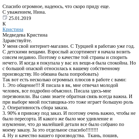
Спасибо огромное, надеюсь, что скоро приду еще.
С уважением, Нина.
25.01.2019
К
Кристина
Медведева Кристина
Здравствуйте.
У меня свой интернет-магазин. С Турцией я работаю уже год.
С детскими вещами. Взрослый ассортимент я начала возить
совсем недавно. Поэтому о качестве той страны и спорить
нечего. И когда я покупала у вас их вещи-я была спокойна. Но
с большой опаской относилась к вашему собственному
производству. Но обязана была попробовать)
Так вот есть несколько огромных плюсов в работе с вами:
1. Это общение!!! Я писала в вк, мне отвечал молодой
человек, все подробно объяснил. Писала здесь-мне
перезвонили. Вы сами знаете обратная связь всегда важна. И
при выборе мной поставщика-это тоже играет большую роль
2. Оперативность сбора заказа.
3. 90% я привожу под заказ. И поэтому очень важно, чтобы не
было пересорта. И какого же было мое удивление и
изумление, что до малейшей детали все было собрано по
моему заказу. За это отдельное спасибо!!!!!!!!
4. Ну и качество вашего производства. Ткань, пошив,