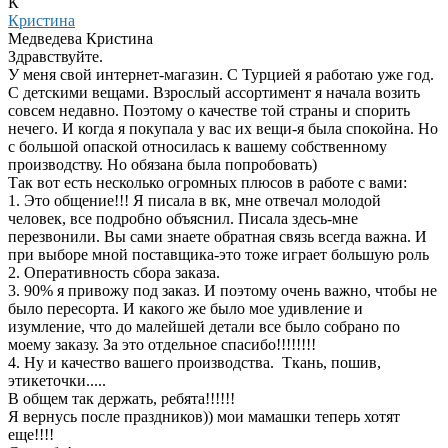
К
Кристина
Медведева Кристина
Здравствуйте.
У меня свой интернет-магазин. С Турцией я работаю уже год.
С детскими вещами. Взрослый ассортимент я начала возить
совсем недавно. Поэтому о качестве той страны и спорить
нечего. И когда я покупала у вас их вещи-я была спокойна. Но
с большой опаской относилась к вашему собственному
производству. Но обязана была попробовать)
Так вот есть несколько огромных плюсов в работе с вами:
1. Это общение!!! Я писала в вк, мне отвечал молодой
человек, все подробно объяснил. Писала здесь-мне
перезвонили. Вы сами знаете обратная связь всегда важна. И
при выборе мной поставщика-это тоже играет большую роль
2. Оперативность сбора заказа.
3. 90% я привожу под заказ. И поэтому очень важно, чтобы не
было пересорта. И какого же было мое удивление и
изумление, что до малейшей детали все было собрано по
моему заказу. За это отдельное спасибо!!!!!!!!
4. Ну и качество вашего производства. Ткань, пошив,
этикеточки.....
В общем так держать, ребята!!!!!!
Я вернусь после праздников)) мои мамашки теперь хотят
еще!!!!