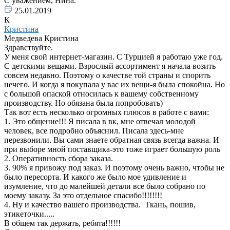
С уважением, Нина.
25.01.2019
К
Кристина
Медведева Кристина
Здравствуйте.
У меня свой интернет-магазин. С Турцией я работаю уже год.
С детскими вещами. Взрослый ассортимент я начала возить
совсем недавно. Поэтому о качестве той страны и спорить
нечего. И когда я покупала у вас их вещи-я была спокойна. Но
с большой опаской относилась к вашему собственному
производству. Но обязана была попробовать)
Так вот есть несколько огромных плюсов в работе с вами:
1. Это общение!!! Я писала в вк, мне отвечал молодой
человек, все подробно объяснил. Писала здесь-мне
перезвонили. Вы сами знаете обратная связь всегда важна. И
при выборе мной поставщика-это тоже играет большую роль
2. Оперативность сбора заказа.
3. 90% я привожу под заказ. И поэтому очень важно, чтобы не
было пересорта. И какого же было мое удивление и
изумление, что до малейшей детали все было собрано по
моему заказу. За это отдельное спасибо!!!!!!!!
4. Ну и качество вашего производства. Ткань, пошив,
этикеточки.....
В общем так держать, ребята!!!!!!