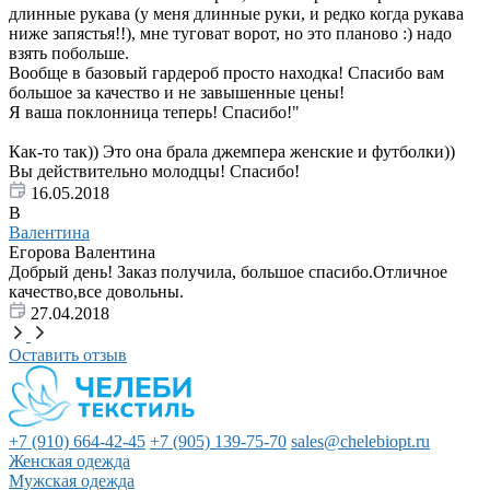
длинные рукава (у меня длинные руки, и редко когда рукава
ниже запястья!!), мне туговат ворот, но это планово :) надо
взять побольше.
Вообще в базовый гардероб просто находка! Спасибо вам
большое за качество и не завышенные цены!
Я ваша поклонница теперь! Спасибо!"
Как-то так)) Это она брала джемпера женские и футболки))
Вы действительно молодцы! Спасибо!
16.05.2018
В
Валентина
Егорова Валентина
Добрый день! Заказ получила, большое спасибо.Отличное
качество,все довольны.
27.04.2018
Оставить отзыв
+7 (910) 664-42-45
+7 (905) 139-75-70
sales@chelebiopt.ru
Женская одежда
Мужская одежда