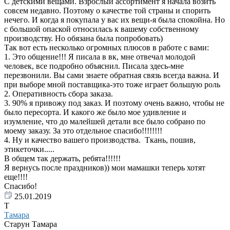
С детскими вещами. Взрослый ассортимент я начала возить
совсем недавно. Поэтому о качестве той страны и спорить
нечего. И когда я покупала у вас их вещи-я была спокойна. Но
с большой опаской относилась к вашему собственному
производству. Но обязана была попробовать)
Так вот есть несколько огромных плюсов в работе с вами:
1. Это общение!!! Я писала в вк, мне отвечал молодой
человек, все подробно объяснил. Писала здесь-мне
перезвонили. Вы сами знаете обратная связь всегда важна. И
при выборе мной поставщика-это тоже играет большую роль
2. Оперативность сбора заказа.
3. 90% я привожу под заказ. И поэтому очень важно, чтобы не
было пересорта. И какого же было мое удивление и
изумление, что до малейшей детали все было собрано по
моему заказу. За это отдельное спасибо!!!!!!!!
4. Ну и качество вашего производства. Ткань, пошив,
этикеточки.....
В общем так держать, ребята!!!!!!
Я вернусь после праздников)) мои мамашки теперь хотят
еще!!!!
Спасибо!
25.01.2019
Т
Тамара
Старун Тамара