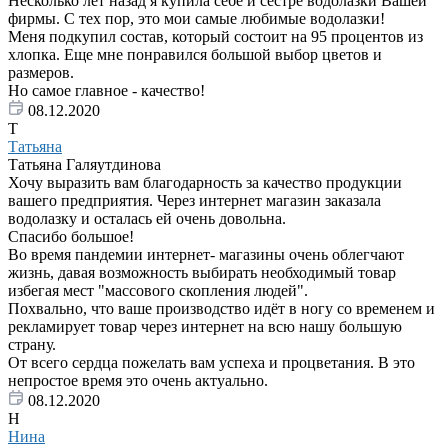
Несколько лет назад я купила себе и сестре водолазки Вашей
фирмы. С тех пор, это мои самые любимые водолазки!
Меня подкупил состав, который состоит на 95 процентов из
хлопка. Еще мне понравился большой выбор цветов и
размеров.
Но самое главное - качество!
08.12.2020
Т
Татьяна
Татьяна Галяутдинова
Хочу выразить вам благодарность за качество продукции
вашего предприятия. Через интернет магазин заказала
водолазку и осталась ей очень довольна.
Спасибо большое!
Во время пандемии интернет- магазины очень облегчают
жизнь, давая возможность выбирать необходимый товар
избегая мест "массового скопления людей".
Похвально, что ваше производство идёт в ногу со временем и
рекламирует товар через интернет на всю нашу большую
страну.
От всего сердца пожелать вам успеха и процветания. В это
непростое время это очень актуально.
08.12.2020
Н
Нина