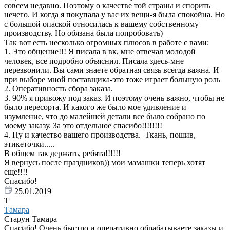
совсем недавно. Поэтому о качестве той страны и спорить
нечего. И когда я покупала у вас их вещи-я была спокойна. Но
с большой опаской относилась к вашему собственному
производству. Но обязана была попробовать)
Так вот есть несколько огромных плюсов в работе с вами:
1. Это общение!!! Я писала в вк, мне отвечал молодой
человек, все подробно объяснил. Писала здесь-мне
перезвонили. Вы сами знаете обратная связь всегда важна. И
при выборе мной поставщика-это тоже играет большую роль
2. Оперативность сбора заказа.
3. 90% я привожу под заказ. И поэтому очень важно, чтобы не
было пересорта. И какого же было мое удивление и
изумление, что до малейшей детали все было собрано по
моему заказу. За это отдельное спасибо!!!!!!!!
4. Ну и качество вашего производства. Ткань, пошив,
этикеточки.....
В общем так держать, ребята!!!!!!
Я вернусь после праздников)) мои мамашки теперь хотят
еще!!!!
Спасибо!
25.01.2019
Т
Тамара
Старун Тамара
Спасибо! Очень быстро и оперативно обрабатываете заказы и