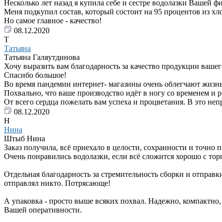
Несколько лет назад я купила себе и сестре водолазки Вашей 
Меня подкупил состав, который состоит на 95 процентов из хл
Но самое главное - качество!
08.12.2020
Т
Татьяна
Татьяна Галяутдинова
Хочу выразить вам благодарность за качество продукции вашего
Спасибо большое!
Во время пандемии интернет- магазины очень облегчают жизнь
Похвально, что ваше производство идёт в ногу со временем и 
От всего сердца пожелать вам успеха и процветания. В это неп
08.12.2020
Н
Нина
Штыб Нина
Заказ получила, всё приехало в целости, сохранности и точно 
Очень понравились водолазки, если всё сложится хорошо с тор
Отдельная благодарность за стремительность сборки и отправки 
отправлял никто. Потрясающе!
А упаковка - просто выше всяких похвал. Надежно, компактно,
Вашей оперативности.