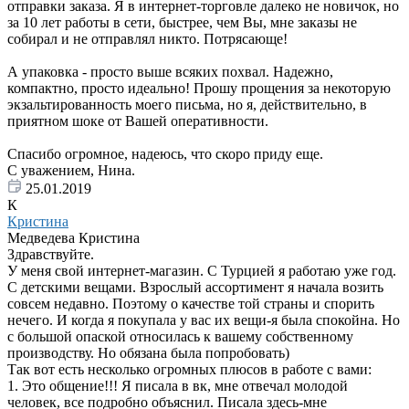
отправки заказа. Я в интернет-торговле далеко не новичок, но
за 10 лет работы в сети, быстрее, чем Вы, мне заказы не
собирал и не отправлял никто. Потрясающе!
А упаковка - просто выше всяких похвал. Надежно,
компактно, просто идеально! Прошу прощения за некоторую
экзальтированность моего письма, но я, действительно, в
приятном шоке от Вашей оперативности.
Спасибо огромное, надеюсь, что скоро приду еще.
С уважением, Нина.
25.01.2019
К
Кристина
Медведева Кристина
Здравствуйте.
У меня свой интернет-магазин. С Турцией я работаю уже год.
С детскими вещами. Взрослый ассортимент я начала возить
совсем недавно. Поэтому о качестве той страны и спорить
нечего. И когда я покупала у вас их вещи-я была спокойна. Но
с большой опаской относилась к вашему собственному
производству. Но обязана была попробовать)
Так вот есть несколько огромных плюсов в работе с вами:
1. Это общение!!! Я писала в вк, мне отвечал молодой
человек, все подробно объяснил. Писала здесь-мне