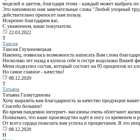
моделей и цветов, благодаря этому - каждый может выбрать по 
Это напомнило нам замечательные слова "Любой упорный труд пр
действительно приносит нам пользу.
Искренне благодарим вас.
С уважением, ваши покупатели.
22.03.2022
Т
Таисия
Таисия Глухонемецкая
Наконец, появилась возможность написать Вам слова благодар
Несколько лет назад я купила себе и сестре водолазки Вашей 
Меня подкупил состав, который состоит на 95 процентов из хл
Но самое главное - качество!
08.12.2020
Т
Татьяна
Татьяна Галяутдинова
Хочу выразить вам благодарность за качество продукции вашего
Спасибо большое!
Во время пандемии интернет- магазины очень облегчают жизнь
Похвально, что ваше производство идёт в ногу со временем и 
От всего сердца пожелать вам успеха и процветания. В это неп
08.12.2020
Н