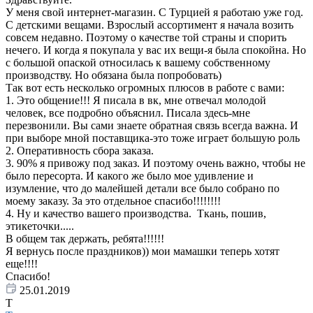
У меня свой интернет-магазин. С Турцией я работаю уже год.
С детскими вещами. Взрослый ассортимент я начала возить
совсем недавно. Поэтому о качестве той страны и спорить
нечего. И когда я покупала у вас их вещи-я была спокойна. Но
с большой опаской относилась к вашему собственному
производству. Но обязана была попробовать)
Так вот есть несколько огромных плюсов в работе с вами:
1. Это общение!!! Я писала в вк, мне отвечал молодой
человек, все подробно объяснил. Писала здесь-мне
перезвонили. Вы сами знаете обратная связь всегда важна. И
при выборе мной поставщика-это тоже играет большую роль
2. Оперативность сбора заказа.
3. 90% я привожу под заказ. И поэтому очень важно, чтобы не
было пересорта. И какого же было мое удивление и
изумление, что до малейшей детали все было собрано по
моему заказу. За это отдельное спасибо!!!!!!!!
4. Ну и качество вашего производства. Ткань, пошив,
этикеточки.....
В общем так держать, ребята!!!!!!
Я вернусь после праздников)) мои мамашки теперь хотят
еще!!!!
Спасибо!
25.01.2019
Т